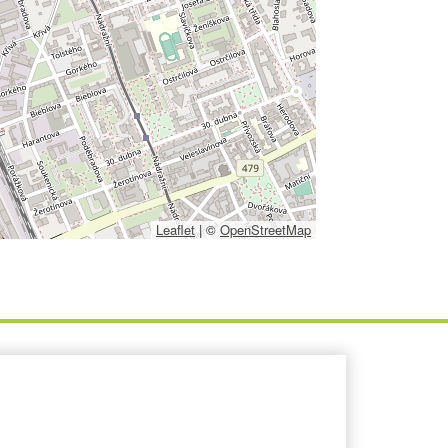
Leaflet
|
©
OpenStreetMap