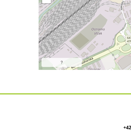
?
+42