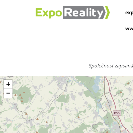
exp
ww
Společnost zapsaná
+
−