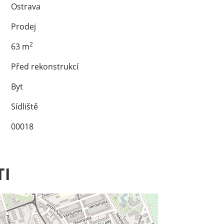
Ostrava
Prodej
2
63 m
Před rekonstrukcí
Byt
Sídliště
00018
TI