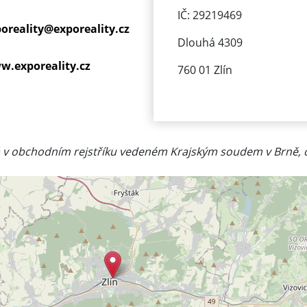
IČ: 29219469
oreality@
exporeality.cz
Dlouhá 4309
w.exporeality.cz
760 01 Zlín
 v obchodním rejstříku vedeném Krajským soudem v Brně, od