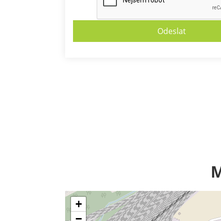
M
+
−