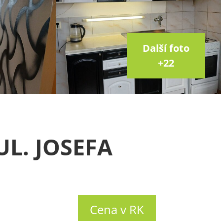
Další foto
+22
L. JOSEFA
Cena v RK