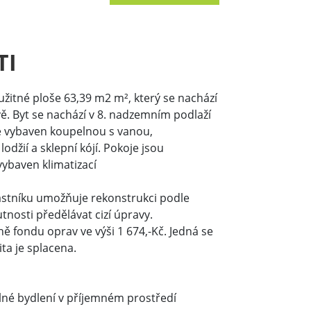
TI
 užitné ploše 63,39 m2 m², který se nachází
vě. Byt se nachází v 8. nadzemním podlaží
e vybaven koupelnou s vanou,
žií a sklepní kójí. Pokoje jsou
vybaven klimatizací
astníku umožňuje rekonstrukci podle
tnosti předělávat cizí úpravy.
ně fondu oprav ve výši 1 674,-Kč. Jedná se
ta je splacena.
lné bydlení v příjemném prostředí