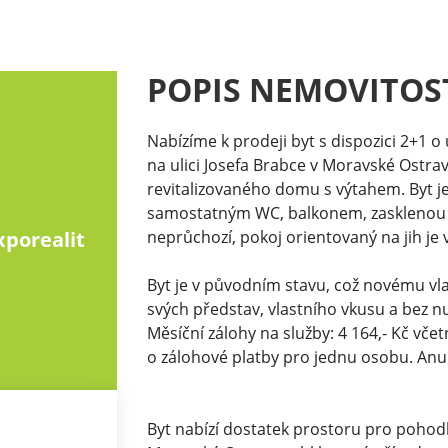
POPIS NEMOVITOS
Nabízíme k prodeji byt s dispozici 2+1 o
na ulici Josefa Brabce v Moravské Ostra
revitalizovaného domu s výtahem. Byt j
samostatným WC, balkonem, zasklenou lod
porealit
neprůchozí, pokoj orientovaný na jih je 
Byt je v původním stavu, což novému vl
svých představ, vlastního vkusu a bez nu
Měsíční zálohy na služby: 4 164,- Kč včet
o zálohové platby pro jednu osobu. Anui
Byt nabízí dostatek prostoru pro pohod