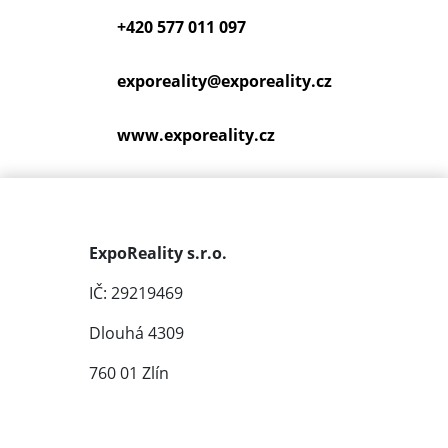
+420 577 011 097
exporeality@
exporeality.cz
www.exporeality.cz
ExpoReality s.r.o.
IČ: 29219469
Dlouhá 4309
760 01 Zlín