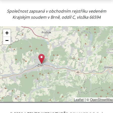
Společnost zapsaná v obchodním rejstříku vedeném
Krajským soudem v Brně, oddíl C, vložka 66594
+
−
Leaflet
|
©
OpenStreetMap