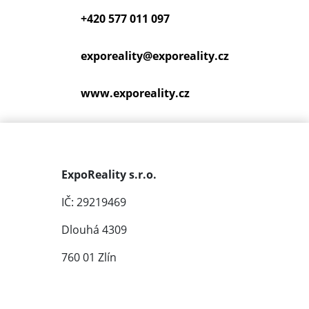
+420 577 011 097
exporeality@
exporeality.cz
www.exporeality.cz
ExpoReality s.r.o.
IČ: 29219469
Dlouhá 4309
760 01 Zlín