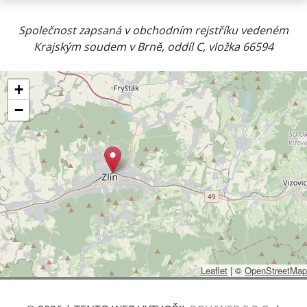
Společnost zapsaná v obchodním rejstříku vedeném
Krajským soudem v Brně, oddíl C, vložka 66594
+
−
Leaflet
|
©
OpenStreetMap