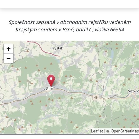
Společnost zapsaná v obchodním rejstříku vedeném
Krajským soudem v Brně, oddíl C, vložka 66594
+
−
Leaflet
|
©
OpenStreetMap