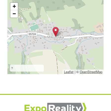
+
−
?
Leaflet
|
©
OpenStreetMap