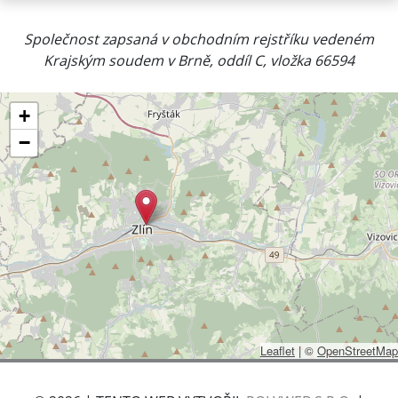
Společnost zapsaná v obchodním rejstříku vedeném
Krajským soudem v Brně, oddíl C, vložka 66594
+
−
Leaflet
|
©
OpenStreetMap