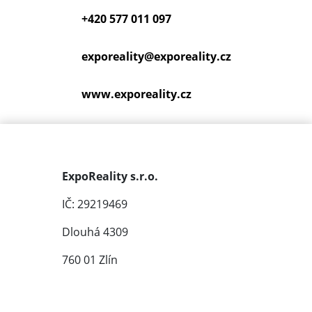
+420 577 011 097
exporeality@
exporeality.cz
www.exporeality.cz
ExpoReality s.r.o.
IČ: 29219469
Dlouhá 4309
760 01 Zlín